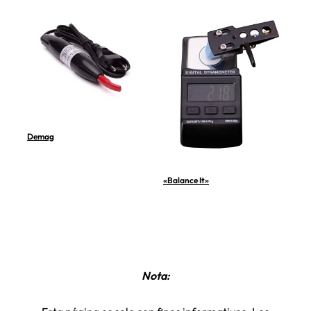
Demag
«Balance It»
Nota: