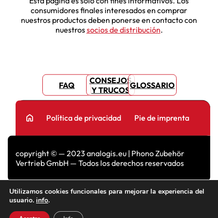
Esta página es solo con fines informativos. Los
consumidores finales interesados en comprar
nuestros productos deben ponerse en contacto con
nuestros
socios de distribución
.
CONSEJOS
FAQ
GLOSSARIO
Y TRUCOS
home
Política de privacidad
Pie de imprenta
copyright © — 2023 analogis.eu | Phono Zubehör
Vertrieb GmbH — Todos los derechos reservados
Utilizamos cookies funcionales para mejorar la experiencia del
usuario.
info
.