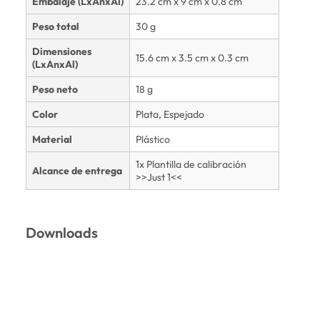
Embalaje (LxAnxAl)
23.2 cm x 9 cm x 0.8 cm
Peso total
30 g
Dimensiones
15.6 cm x 3.5 cm x 0.3 cm
(LxAnxAl)
Peso neto
18 g
Color
Plata, Espejado
Material
Plástico
1x Plantilla de calibración
Alcance de entrega
>>Just 1<<
Downloads