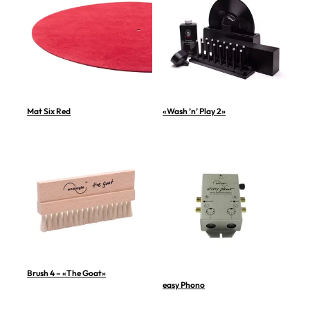
Mat Six Red
«Wash ’n’ Play 2»
Brush 4 – «The Goat»
easy Phono