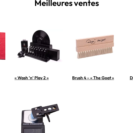
Meilleures ventes
« Wash ’n’ Play 2 »
Brush 4 – « The Goat »
D