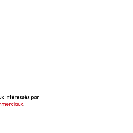
ux intéressés par
mmerciaux
.