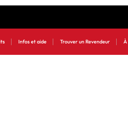
its
Infos et aide
Trouver un Revendeur
À