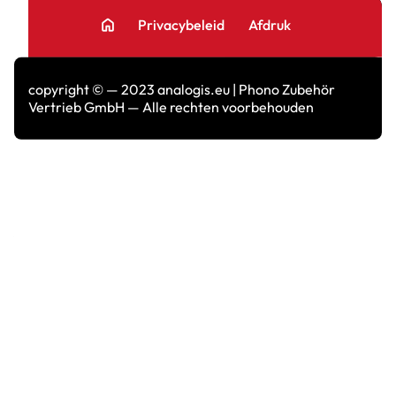
home
Privacybeleid
Afdruk
copyright © — 2023 analogis.eu | Phono Zubehör
Vertrieb GmbH — Alle rechten voorbehouden