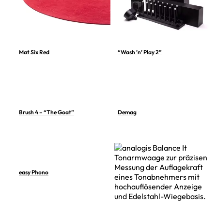
Mat Six Red
“Wash ’n’ Play 2”
Brush 4 – “The Goat”
Demag
easy Phono