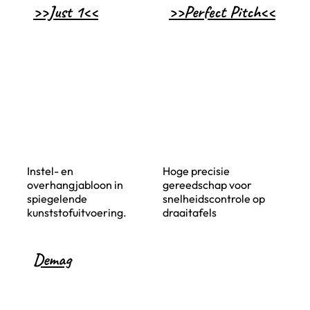
>>Just 1<<
>>Perfect Pitch<<
Instel- en
Hoge precisie
overhangjabloon in
gereedschap voor
spiegelende
snelheidscontrole op
kunststofuitvoering.
draaitafels
Demag