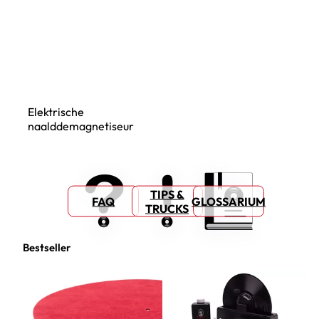
Elektrische
naalddemagnetiseur
TIPS &
FAQ
GLOSSARIUM
TRUCKS
Bestseller