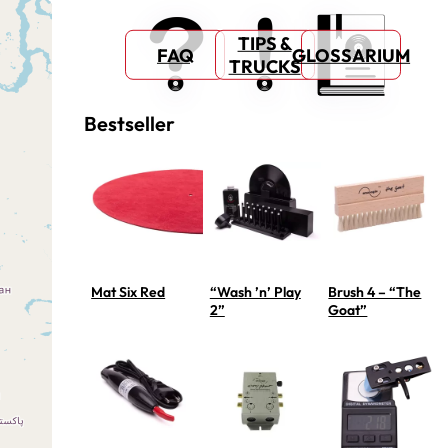
TIPS &
FAQ
GLOSSARIUM
TRUCKS
Bestseller
Mat Six Red
“Wash ’n’ Play
Brush 4 – “The
2”
Goat”