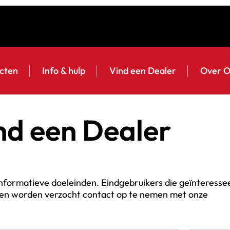
cten
Info & hulp
Vind een Dealer
Over O
nd een Dealer
informatieve doeleinden. Eindgebruikers die geïnteressee
ten worden verzocht contact op te nemen met onze