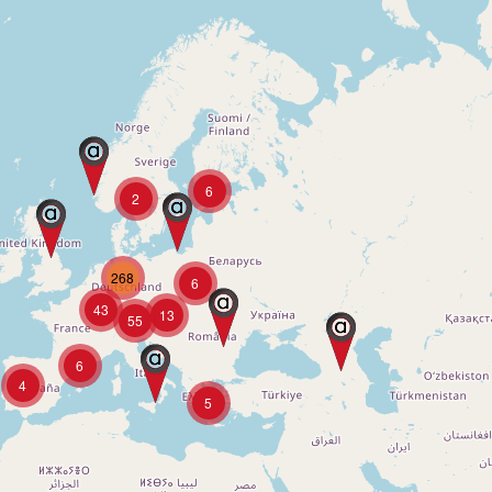
6
2
268
6
43
13
55
6
4
5