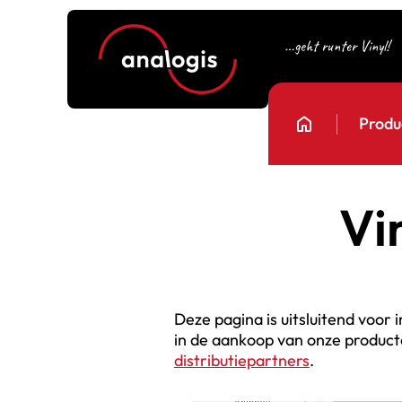
…geht runter Vinyl!
home
Produ
Vi
Deze pagina is uitsluitend voor 
in de aankoop van onze produc
distributiepartners
.