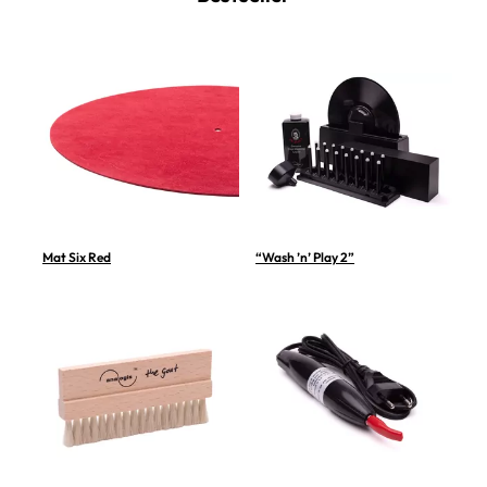
Mat Six Red
“Wash ’n’ Play 2”