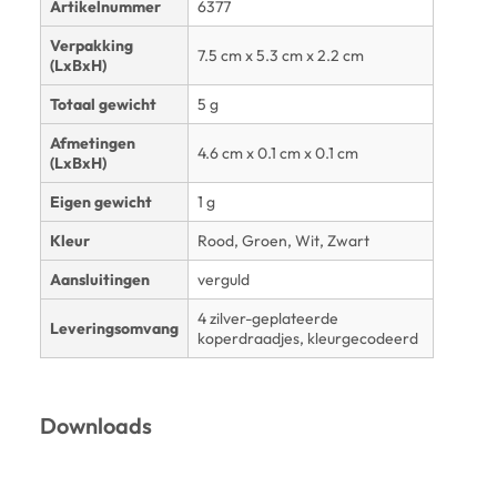
Artikelnummer
6377
Verpakking
7.5 cm x 5.3 cm x 2.2 cm
(LxBxH)
Totaal gewicht
5 g
Afmetingen
4.6 cm x 0.1 cm x 0.1 cm
(LxBxH)
Eigen gewicht
1 g
Kleur
Rood, Groen, Wit, Zwart
Aansluitingen
verguld
4 zilver-geplateerde
Leveringsomvang
koperdraadjes, kleurgecodeerd
Downloads