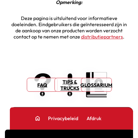
Opmerking:
Deze pagina is uitsluitend voor informatieve
doeleinden. Eindgebruikers die geïnteresseerd zijn in
de aankoop van onze producten worden verzocht
contact op te nemen met onze
distributiepartners
.
TIPS &
FAQ
GLOSSARIUM
TRUCKS
home
Privacybeleid
Afdruk