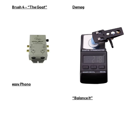
Brush 4 – “The Goat”
Demag
easy Phono
“Balance It”