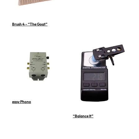
Brush 4 – “The Goat”
easy Phono
“Balance It”