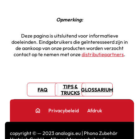
Opmerking:
Deze pagina is uitsluitend voor informatieve
doeleinden. Eindgebruikers die geïnteresseerd zijn in
de aankoop van onze producten worden verzocht
contact op te nemen met onze
distributiepartners
.
TIPS &
FAQ
GLOSSARIUM
TRUCKS
home
Privacybeleid
Afdruk
copyright © — 2023 analogis.eu | Phono Zubehör