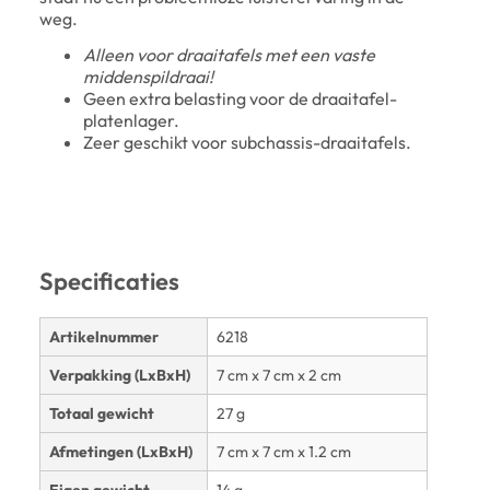
weg.
Alleen voor draaitafels met een vaste
middenspildraai!
Geen extra belasting voor de draaitafel-
platenlager.
Zeer geschikt voor subchassis-draaitafels.
Specificaties
Artikelnummer
6218
Verpakking (LxBxH)
7 cm x 7 cm x 2 cm
Totaal gewicht
27 g
Afmetingen (LxBxH)
7 cm x 7 cm x 1.2 cm
Eigen gewicht
14 g