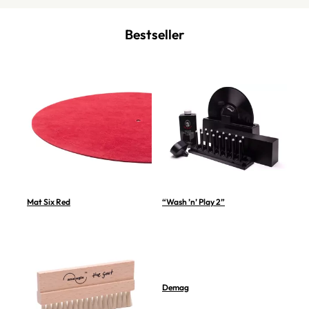
Bestseller
Mat Six Red
“Wash ’n’ Play 2”
Demag