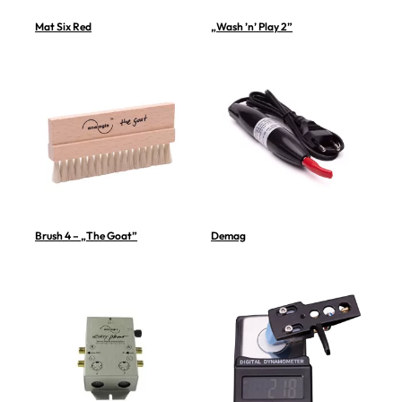
Mat Six Red
„Wash ’n’ Play 2”
Brush 4 – „The Goat”
Demag