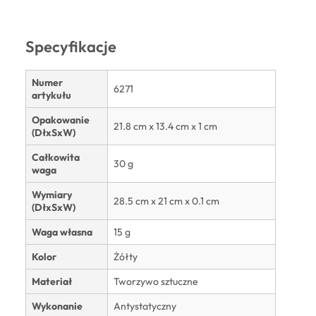
Specyfikacje
Numer
6271
artykułu
Opakowanie
21.8 cm x 13.4 cm x 1 cm
(DłxSxW)
Całkowita
30 g
waga
Wymiary
28.5 cm x 21 cm x 0.1 cm
(DłxSxW)
Waga własna
15 g
Kolor
Żółty
Materiał
Tworzywo sztuczne
Wykonanie
Antystatyczny