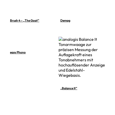
Brush 4 – „The Goat”
Demag
easy Phono
„Balance It”