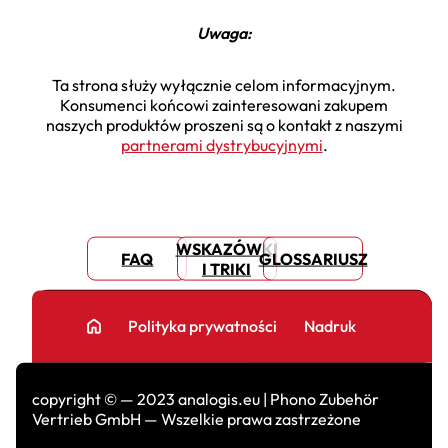
Uwaga:
Ta strona służy wyłącznie celom informacyjnym.
Konsumenci końcowi zainteresowani zakupem
naszych produktów proszeni są o kontakt z naszymi
partnerami dystrybucyjnymi
.
WSKAZÓWKI
FAQ
GLOSSARIUSZ
I TRIKI
home
Polityka prywatności
Nadruk
copyright © — 2023 analogis.eu | Phono Zubehör
Vertrieb GmbH — Wszelkie prawa zastrzeżone