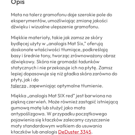
Opis
Mata na talerz gramofonu daje szerokie pole do
eksperymentów, umożliwiając zmianę jakości
dźwięku i wizualne ulepszenie gramofonu.
Miękkie materiały, takie jak zamsz ze skóry
bydlęcej użyty w „analogis Mat Six,” oferują
doskonałe właściwości tłumiące, podkreślają
basy i średnie tony, tworząc zrównoważony obraz
dźwiękowy. Skóra nie gromadzi ładunków
statycznych i nie przekazuje ich na płytę. Zamsz
lepiej dopasowuje się niż gładka skóra zarówno do
płyty, jak i do
talerza
, zapewniając optymalne tłumienie.
Miękka „analogis Mat SIX red” jest barwiona na
piękną czerwień. Może również zastąpić istniejącą
gumową matę lub służyć jako mata
antypoślizgowa. W przypadku początkowego
pojawienia się kłaczków zalecamy czyszczenie
maty standardowym wałkiem do usuwania
kłaczków lub analogis
DeDuster 3345
.