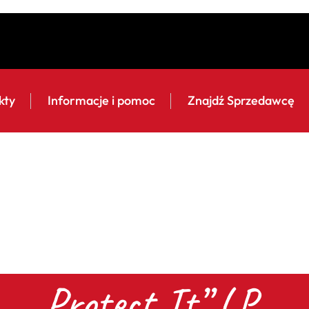
kty
Informacje i pomoc
Znajdź Sprzedawcę
„Protect It” LP