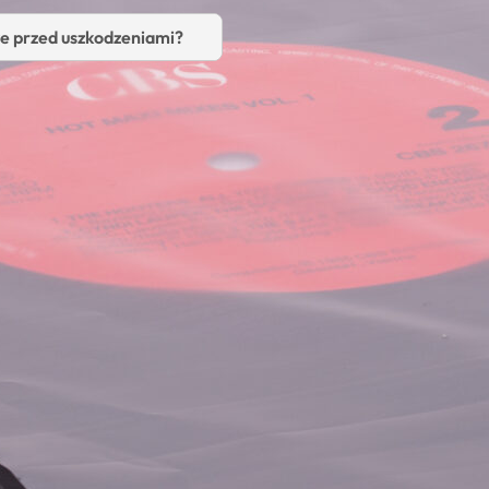
we przed uszkodzeniami?