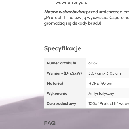
wewnętrznych.
Nasza wskazówka:
przed umieszczeniem
„Protect It” należy ją wyczyścić. Często n
gromadzą się dekady brudu!
Specyfikacje
Numer artykułu
6067
Wymiary (DłxSxW)
3.07 cm x 3.05 cm
Materiał
HDPE (40 µm)
Wykonanie
Antystatyczny
Zakres dostawy
100x "Protect It" wew
FAQ