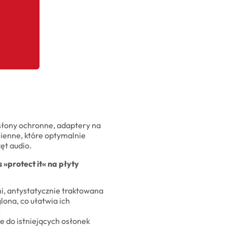
osłony ochronne, adaptery na
mienne, które optymalnie
ęt audio.
»protect it« na płyty
ni, antystatycznie traktowana
lona, co ułatwia ich
.
 do istniejących osłonek