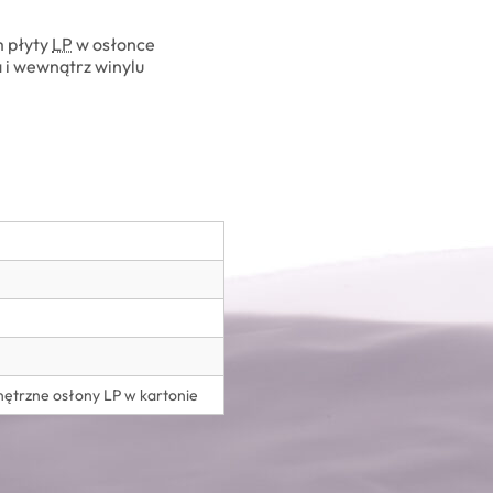
 płyty
LP
w osłonce
a i wewnątrz winylu
nętrzne osłony LP w kartonie