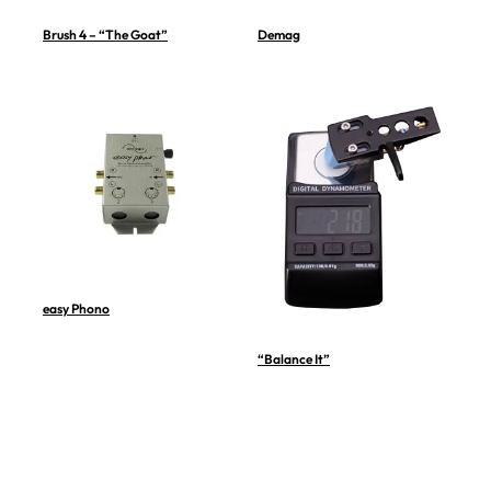
Brush 4 – “The Goat”
Demag
easy Phono
“Balance It”