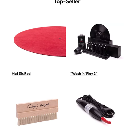
Top-Seller
Mat Six Red
“Wash ’n’ Play 2”