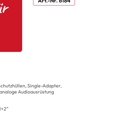
ür
Art.-Nr. 6184
chutzhüllen, Single-Adapter,
e analoge Audioausrüstung
1+2”