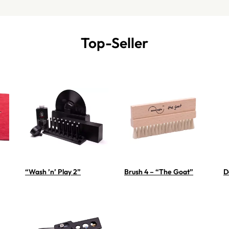
Top-Seller
“Wash ’n’ Play 2”
Brush 4 – “The Goat”
D