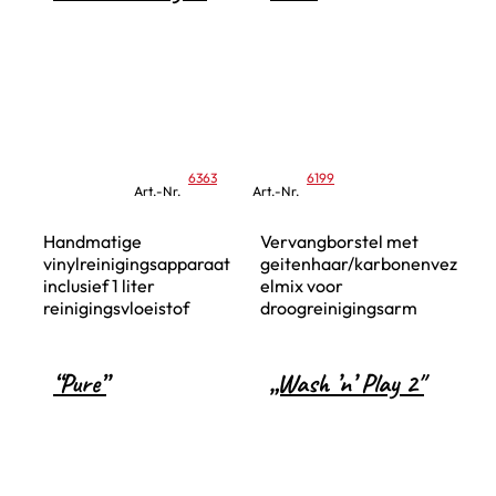
6363
6199
Art.-Nr.
Art.-Nr.
Handmatige
Vervangborstel met
vinylreinigingsapparaat
geitenhaar/karbonenvez
inclusief 1 liter
elmix voor
reinigingsvloeistof
droogreinigingsarm
“Pure”
„Wash ’n’ Play 2″