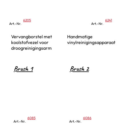
6205
6241
Art.-Nr.
Art.-Nr.
Vervangborstel met
Handmatige
koolstofvezel voor
vinylreinigingsapparaat
droogreinigingsarm
Brush 1
Brush 2
6085
6086
Art.-Nr.
Art.-Nr.