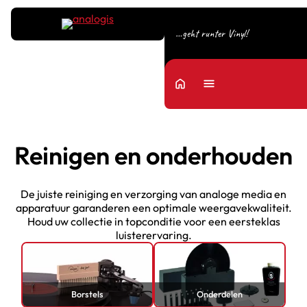
…geht runter Vinyl!
home
Menu
Reinigen en onderhouden
De juiste reiniging en verzorging van analoge media en
apparatuur garanderen een optimale weergavekwaliteit.
Houd uw collectie in topconditie voor een eersteklas
luisterervaring.
Borstels
Onderdelen