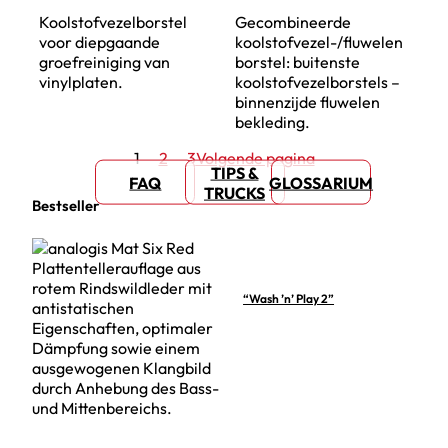
Koolstofvezelborstel
Gecombineerde
voor diepgaande
koolstofvezel-/fluwelen
groefreiniging van
borstel: buitenste
vinylplaten.
koolstofvezelborstels –
binnenzijde fluwelen
bekleding.
1
2
3
Volgende pagina
TIPS &
FAQ
GLOSSARIUM
TRUCKS
Bestseller
“Wash ’n’ Play 2”