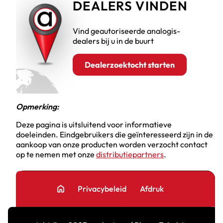
DEALERS VINDEN
Vind geautoriseerde analogis-
dealers bij u in de buurt
Dealerzoektocht starten
Opmerking:
Deze pagina is uitsluitend voor informatieve
doeleinden. Eindgebruikers die geïnteresseerd zijn in de
aankoop van onze producten worden verzocht contact
op te nemen met onze
distributiepartners
.
home
Privacybeleid
Afdruk