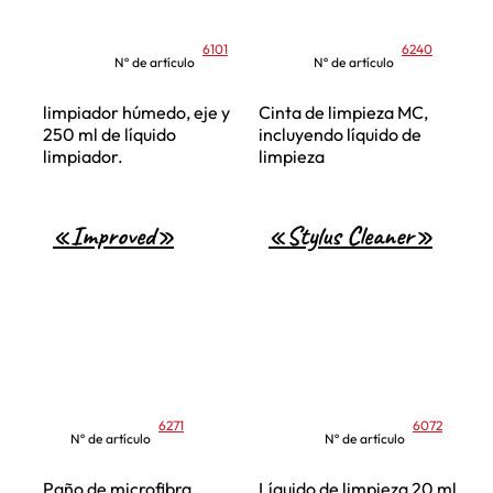
6101
6240
Nº de artículo
Nº de artículo
limpiador húmedo, eje y
Cinta de limpieza MC,
250 ml de líquido
incluyendo líquido de
limpiador.
limpieza
«Improved»
«Stylus Cleaner»
6271
6072
Nº de artículo
Nº de artículo
Paño de microfibra
Líquido de limpieza 20 ml