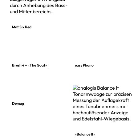
Mat Six Red
Brush 4 – «The Goat»
easy Phono
Demag
«Balance It»