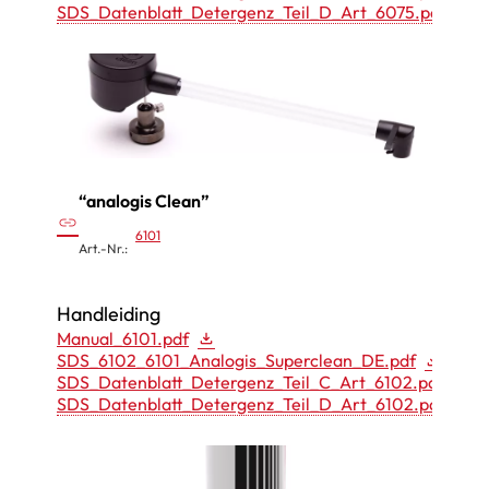
SDS_Datenblatt_Detergenz_Teil_D_Art_6075.pdf
c
C
l
e
a
n
e
“analogis Clean”
r
:
link
6101
“
Art.-Nr.:
a
n
Handleiding
a
Manual_6101.pdf
SDS_6102_6101_Analogis_Superclean_DE.pdf
l
SDS_Datenblatt_Detergenz_Teil_C_Art_6102.pdf
o
SDS_Datenblatt_Detergenz_Teil_D_Art_6102.pdf
g
i
s