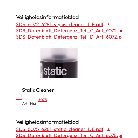
Stylu
s
Veiligheidsinformatieblad
C
SDS_6072_6281_stylus_cleaner_DE.pdf
SDS_Datenblatt_Detergenz_Teil_C_Art_6072.pdf
l
SDS_Datenblatt_Detergenz_Teil_D_Art_6072.pdf
e
a
n
e
r
”
Static Cleaner
:
link
6075
S
Art.-Nr.:
t
a
Veiligheidsinformatieblad
t
SDS_6075_6281_static_cleaner_DE.pdf
SDS_Datenblatt_Detergenz_Teil_C_Art_6075.pdf
i