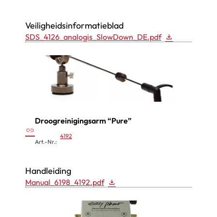
l
o
Veiligheidsinformatieblad
w
SDS_4126_analogis_SlowDown_DE.pdf
D
o
w
n
Droogreinigingsarm “Pure”
:
link
4192
D
Art.-Nr.:
r
o
Handleiding
o
Manual_6198_4192.pdf
g
r