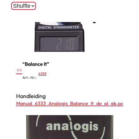
“Balance It”
:
link
6333
“
Art.-Nr.:
Balanc
e
Handleiding
I
Manual_6333_Analogis_Balance_It_de_pl_gb.pdf
t
”