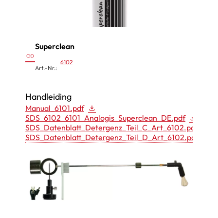
C
l
e
a
Superclean
:
link
n
6102
S
Art.-Nr.:
”
u
p
Handleiding
e
Manual_6101.pdf
SDS_6102_6101_Analogis_Superclean_DE.pdf
r
SDS_Datenblatt_Detergenz_Teil_C_Art_6102.pdf
c
SDS_Datenblatt_Detergenz_Teil_D_Art_6102.pdf
l
e
a
n