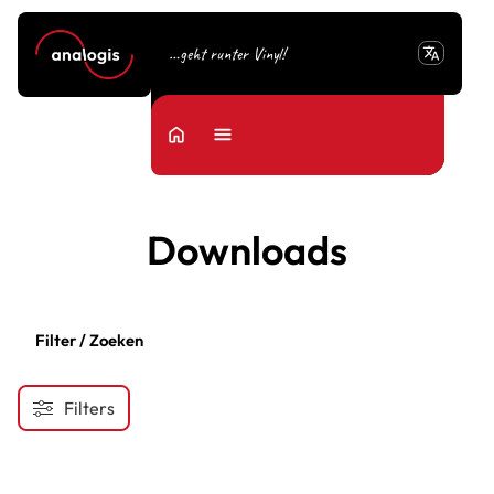
translate
…geht runter Vinyl!
home
Menu
Downloads
Filter / Zoeken
Filters