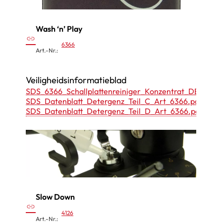
Wash ‘n’ Play
:
link
6366
Was
Art.-Nr.:
h
‘
Veiligheidsinformatieblad
n
SDS_6366_Schallplattenreiniger_Konzentrat_DE.pdf
SDS_Datenblatt_Detergenz_Teil_C_Art_6366.pdf
’
SDS_Datenblatt_Detergenz_Teil_D_Art_6366.pdf
P
l
a
y
Slow Down
:
link
4126
S
Art.-Nr.: