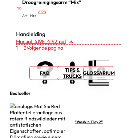
Droogreinigingsarm “Mix”
:
link
6198
D
Art.-Nr.:
r
o
Handleiding
o
Manual_6198_4192.pdf
g
1
2
Volgende pagina
r
e
TIPS &
i
FAQ
GLOSSARIUM
TRUCKS
n
i
Bestseller
g
i
n
g
“Wash ’n’ Play 2”
s
a