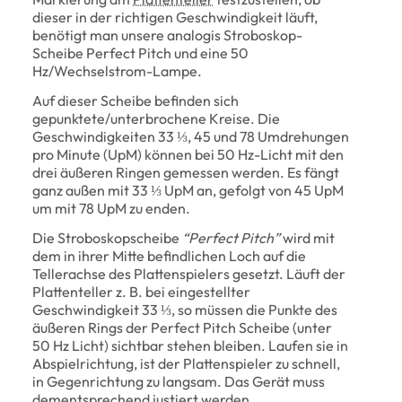
dieser in der richtigen Geschwindigkeit läuft,
benötigt man unsere analogis Stroboskop-
Scheibe Perfect Pitch und eine 50
Hz/Wechselstrom-Lampe.
Auf dieser Scheibe befinden sich
gepunktete/unterbrochene Kreise. Die
Geschwindigkeiten 33 ⅓, 45 und 78 Umdrehungen
pro Minute (UpM) können bei 50 Hz-Licht mit den
drei äußeren Ringen gemessen werden. Es fängt
ganz außen mit 33 ⅓ UpM an, gefolgt von 45 UpM
um mit 78 UpM zu enden.
Die Stroboskopscheibe
“Perfect Pitch”
wird mit
dem in ihrer Mitte befindlichen Loch auf die
Tellerachse des Plattenspielers gesetzt. Läuft der
Plattenteller z. B. bei eingestellter
Geschwindigkeit 33 ⅓, so müssen die Punkte des
äußeren Rings der Perfect Pitch Scheibe (unter
50 Hz Licht) sichtbar stehen bleiben. Laufen sie in
Abspielrichtung, ist der Plattenspieler zu schnell,
in Gegenrichtung zu langsam. Das Gerät muss
dementsprechend justiert werden.