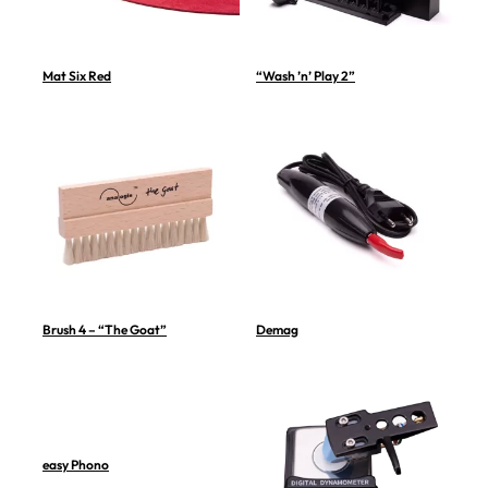
Mat Six Red
“Wash ’n’ Play 2”
Brush 4 – “The Goat”
Demag
easy Phono