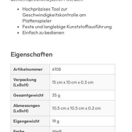
Hochpräzises Tool zur
Geschwindigkeitskontrolle am
Plattenspieler
Feste und langlebige Kunststoffausführung
Einfach zu bedienen
Eigenschaften
Artikelnummer
6108
Verpackung
15 cm x 10 cm x 0.3 cm
(LxBxH)
Gesamtgewicht
35 g
Abmessungen
10.5 cm x 10.5 cm x 0.2 cm
(LxBxH)
Eigengewicht
19 g
Farbe
Weiß