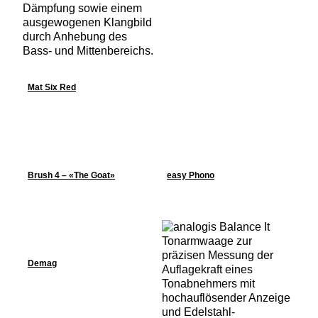
Mat Six Red
Brush 4 – «The Goat»
easy Phono
Demag