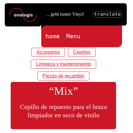
translate
…geht runter Vinyl!
home
Menu
Accesorios
Cepillos
Limpieza y mantenimiento
Piezas de recambio
“Mix”
Cepillo de repuesto para el brazo
limpiador en seco de vinilo