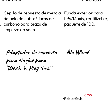
Nº de artículo
Nº de artículo
e
Cepillo de repuesto de mezcla
Funda exterior para
de pelo de cabra/fibras de
LPs/Maxis, reutilizable
,
carbono para brazo de
paquete de 100.
limpieza en seco
Adaptador de repuesto
Alu Wheel
para singles para
“Wash ’n’ Play 1+2”
6399
Nº de artículo