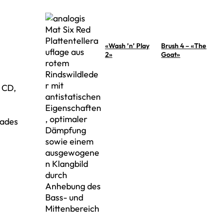
«Wash ’n’ Play
Brush 4 – «The
2»
Goat»
 CD,
dades