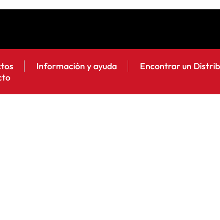
ctos
Información y ayuda
Encontrar un Distri
cto