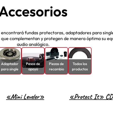
Accesorios
 encontrará fundas protectoras, adaptadores para singl
o que complementan y protegen de manera óptima su eq
audio analógico.
Adaptador
Pesos de
Piezas de
Todos los
para single
apoyo
recambio
productos
«Mini Leveler»
«Protect It» CD