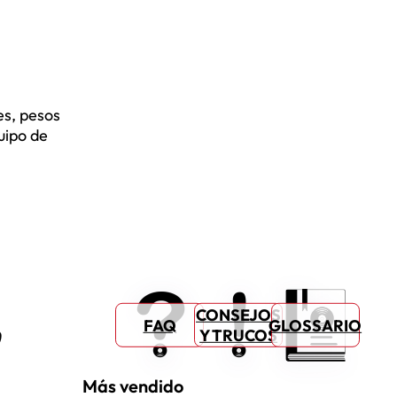
es, pesos
uipo de
CONSEJOS
FAQ
GLOSSARIO
Y TRUCOS
Más vendido