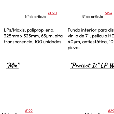
6090
6154
Nº de artículo
Nº de artículo
LPs/Maxis, polipropileno,
Funda interior para di
325mm x 325mm, 65µm, alta
vinilo de 7″, película H
transparencia, 100 unidades
40µm, antiestática, 1
piezas
“Mix”
“Protect It” LP-W
6199
62