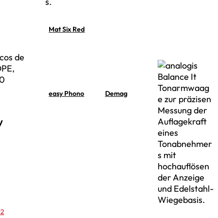
Mat Six Red
scos de
DPE,
00
easy Phono
Demag
92