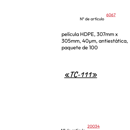
6067
Nº de artículo
película HDPE, 307mm x
305mm, 40µm, antiestática,
paquete de 100
«TC-111»
20034