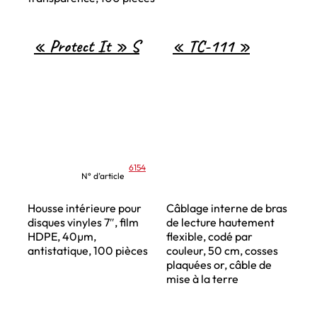
« Protect It » S
« TC-111 »
6154
N° d’article
Housse intérieure pour
Câblage interne de bras
disques vinyles 7″, film
de lecture hautement
HDPE, 40µm,
flexible, codé par
antistatique, 100 pièces
couleur, 50 cm, cosses
plaquées or, câble de
mise à la terre