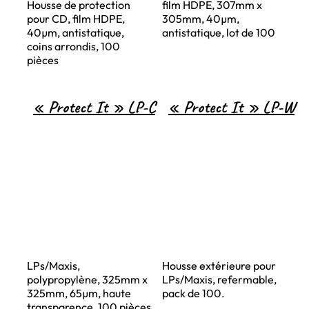
Housse de protection
film HDPE, 307mm x
pour CD, film HDPE,
305mm, 40µm,
40µm, antistatique,
antistatique, lot de 100
coins arrondis, 100
pièces
« Protect It » LP-C
« Protect It » LP-W
LPs/Maxis,
Housse extérieure pour
polypropylène, 325mm x
LPs/Maxis, refermable,
325mm, 65µm, haute
pack de 100.
transparence, 100 pièces