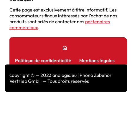
Cette page est exclusivement à titre informatif. Les
consommateurs finaux intéressés par l’achat de nos
produits sont priés de contacter nos
partenaires
commerciaux
.
home
Politique de confidentialité
Mentions légales
copyright © — 2023 analogis.eu | Phono Zubehör
Vertrieb GmbH — Tous droits réservés