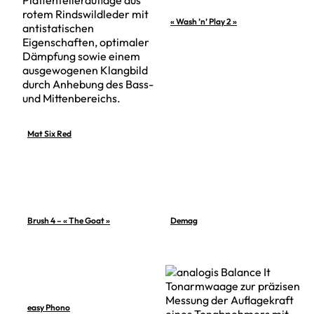
« Wash ’n’ Play 2 »
Mat Six Red
Brush 4 – « The Goat »
Demag
easy Phono