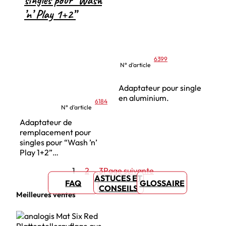
singles pour “Wash
’n’ Play 1+2”
6399
N° d’article
Adaptateur pour single
en aluminium.
6184
N° d’article
Adaptateur de
remplacement pour
singles pour “Wash ’n’
Play 1+2”…
1
2
3
Page suivante
ASTUCES ET
FAQ
GLOSSAIRE
CONSEILS
Meilleures ventes