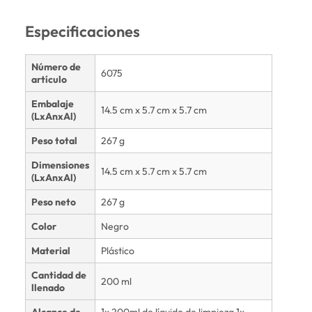
Especificaciones
Número de
6075
artículo
Embalaje
14.5 cm x 5.7 cm x 5.7 cm
(LxAnxAl)
Peso total
267 g
Dimensiones
14.5 cm x 5.7 cm x 5.7 cm
(LxAnxAl)
Peso neto
267 g
Color
Negro
Material
Plástico
Cantidad de
200 ml
llenado