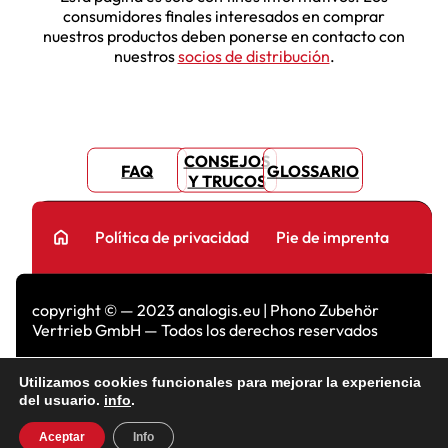
consumidores finales interesados en comprar
nuestros productos deben ponerse en contacto con
nuestros
socios de distribución
.
CONSEJOS
FAQ
GLOSSARIO
Y TRUCOS
home
Política de privacidad
Pie de imprenta
copyright © — 2023 analogis.eu | Phono Zubehör
Vertrieb GmbH — Todos los derechos reservados
Utilizamos cookies funcionales para mejorar la experiencia
del usuario.
info
.
Aceptar
Info