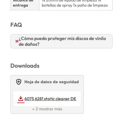
Alcance de
1x 200ml de líquido de limpieza 1x
entrega
botellas de spray 1x paño de limpieza
FAQ
¿Cómo puedo proteger mis discos de vinilo
de daños?
Downloads
health_and_safety
Hoja de datos de seguridad
DOWNLOAD
6075 6281 static cleaner DE
» 2 mostrar más