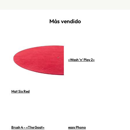
Más vendido
«Wash ’n’ Play 2»
Mat Six Red
Brush 4 – «The Goat»
easy Phono