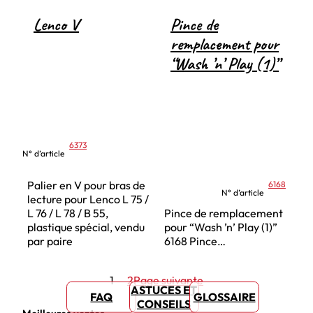
Lenco V
Pince de
remplacement pour
“Wash ’n’ Play (1)”
6373
N° d’article
Palier en V pour bras de
6168
N° d’article
lecture pour Lenco L 75 /
L 76 / L 78 / B 55,
Pince de remplacement
plastique spécial, vendu
pour “Wash ’n’ Play (1)”
par paire
6168 Pince…
1
2
Page suivante
ASTUCES ET
FAQ
GLOSSAIRE
CONSEILS