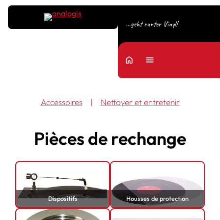
…geht runter Vinyl!
home
Menu
Accessoires
|
Nettoyer et entretenir
Pièces de rechange
Dispositifs
Housses de protection