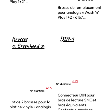
N° d’article
Play 1+2”…
Brosse de remplacement
pour analogis « Wash ’n’
Play 1+2 » 6167…
Brosses
DIN-1
« Greenhead »
6124
N° d’article
6372
N° d’article
Connecteur DIN pour
bras de lecture SME et
Lot de 2 brosses pour la
bras équivalents.
platine vinyle « analogis
Contacts plaqués or.