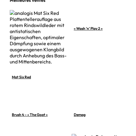
Meilleures ventes
« Wash ’n’ Play 2 »
Mat Six Red
Brush 4 – « The Goat »
Demag