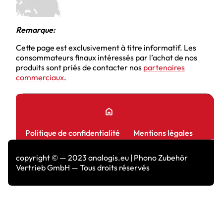
Remarque:
Cette page est exclusivement à titre informatif. Les
consommateurs finaux intéressés par l’achat de nos
produits sont priés de contacter nos
partenaires
commerciaux
.
home
Politique de confidentialité
Mentions légales
copyright © — 2023 analogis.eu | Phono Zubehör
Vertrieb GmbH — Tous droits réservés