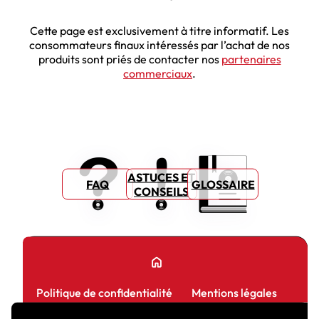
Cette page est exclusivement à titre informatif. Les
consommateurs finaux intéressés par l’achat de nos
produits sont priés de contacter nos
partenaires
commerciaux
.
ASTUCES ET
FAQ
GLOSSAIRE
CONSEILS
home
Politique de confidentialité
Mentions légales