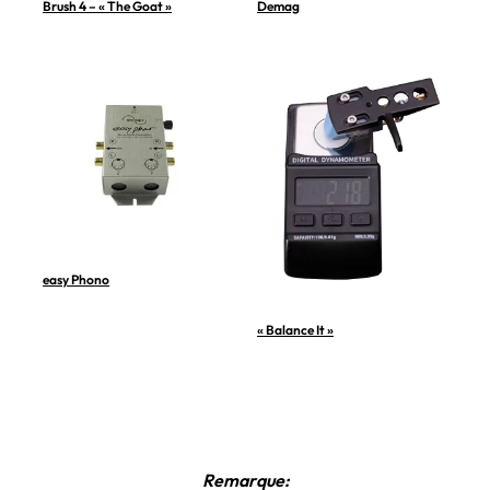
Brush 4 – « The Goat »
Demag
easy Phono
« Balance It »
Remarque: