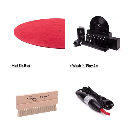
Mat Six Red
« Wash ’n’ Play 2 »