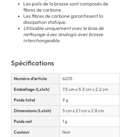
Les poils de la brosse sont composés de
fibres de carbone.
Les fibres de carbone garantissent la
dissipation statique.
Utilisable uniquement avec le bras de
nettoyage à sec analogis avec brosse
interchangeable.
Spécifications
Numéro d’article
6205
Emballage (Lxlxh)
7.5 cm x 5.3 cm x 2.2 cm
Poids total
9 g
Dimensions (Lxlxh)
3 cm x 2.1 cm x 2.8 cm
Poids net
1 g
Couleur
Noir