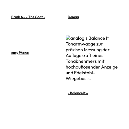
Brush 4 – « The Goat »
Demag
easy Phono
« Balance It »