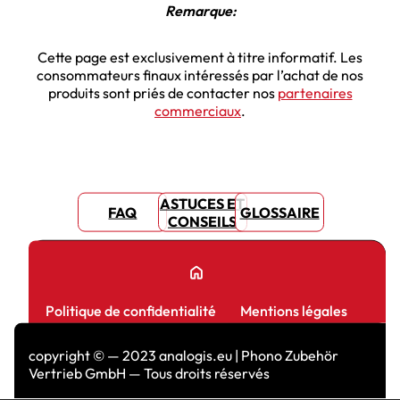
Remarque:
Cette page est exclusivement à titre informatif. Les
consommateurs finaux intéressés par l’achat de nos
produits sont priés de contacter nos
partenaires
commerciaux
.
ASTUCES ET
FAQ
GLOSSAIRE
CONSEILS
home
Politique de confidentialité
Mentions légales
copyright © — 2023 analogis.eu | Phono Zubehör
Vertrieb GmbH — Tous droits réservés